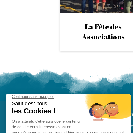
La Fête des
Associations
La m
Rue
141