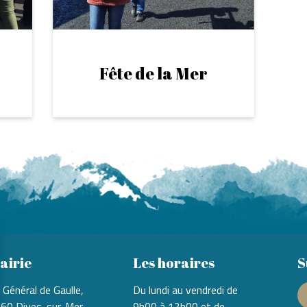
Fête de la Mer
airie
Les horaires
S
 Général de Gaulle,
Du lundi au vendredi de
60 Dives-sur-Mer
9h00 à 12h00 et de