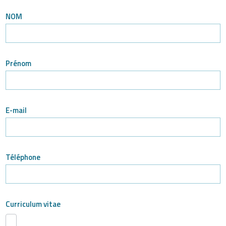
Respond
NOM
to
announcement
Prénom
E-mail
Téléphone
Curriculum vitae