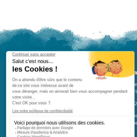
La m
Rue
141
02
ma
me