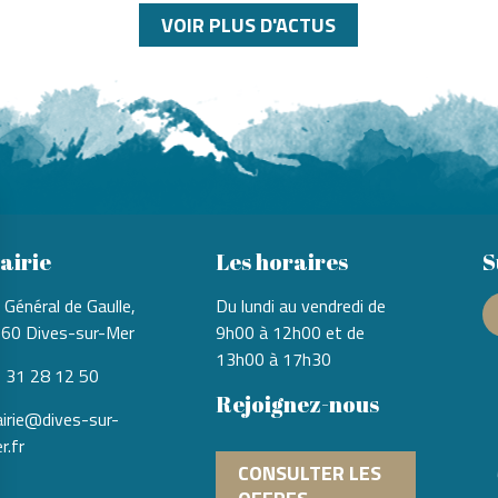
VOIR PLUS D'ACTUS
airie
Les horaires
S
 Général de Gaulle,
Du lundi au vendredi de
60 Dives-sur-Mer
9h00 à 12h00 et de
13h00 à 17h30
 31 28 12 50
Rejoignez-nous
irie@dives-sur-
r.fr
CONSULTER LES