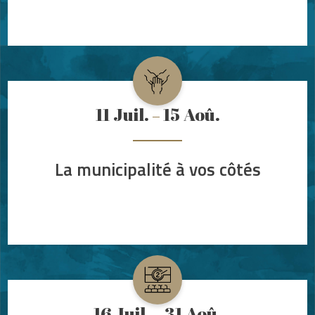
11
Juil.
15
Aoû.
La municipalité à vos côtés
16
Juil.
31
Aoû.