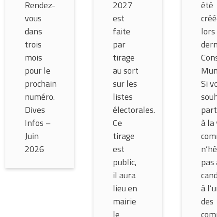
Rendez-
2027
été
vous
est
créé
dans
faite
lors
trois
par
dern
mois
tirage
Cons
pour le
au sort
Muni
prochain
sur les
Si v
numéro.
listes
souh
Dives
électorales.
part
Infos –
Ce
à la
Juin
tirage
com
2026
est
n’hé
public,
pas 
il aura
cand
lieu en
à l’
mairie
des
le
com