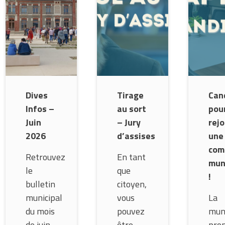
Dives
Tirage
Can
Infos –
au sort
pou
Juin
– Jury
rejo
2026
d’assises
une
com
Retrouvez
En tant
mun
le
que
!
bulletin
citoyen,
municipal
vous
La
du mois
pouvez
muni
de juin
être
pro