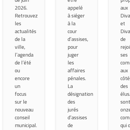
2026.
appelé
aux
Retrouvez
à siéger
Diva
les
à la
et
actualités
cour
Diva
de la
d’assises,
de
ville,
pour
rejo
l’agenda
juger
ses
de l’été
les
com
ou
affaires
aux
encore
pénales.
côté
un
La
des
focus
désignation
élus
sur le
des
son
nouveau
jurés
onz
conseil
d’assises
com
municipal.
de
qui 