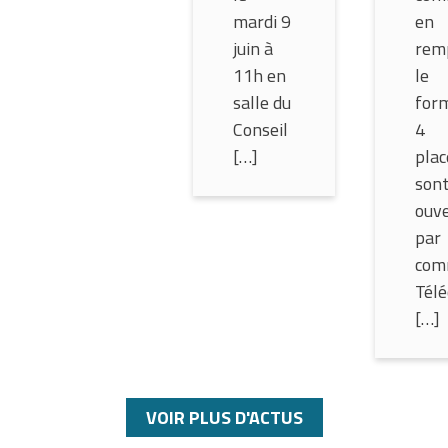
mardi 9
en
juin à
rem
11h en
le
salle du
form
Conseil
4
[…]
plac
son
ouv
par
com
Télé
[…]
VOIR PLUS D'ACTUS