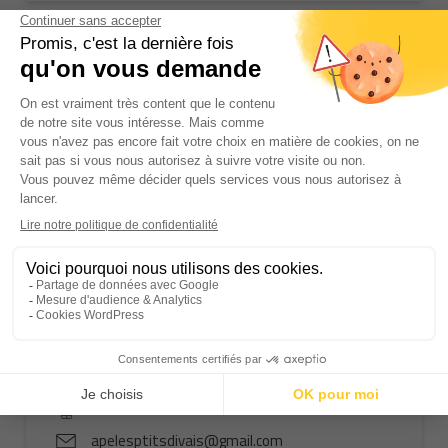
A.P.A.E.I.
Françoise MARCHAND
0231912154
clepallec@apaeicf.org
7 Rue de l'Hôtel de ville, 14160 Dives-sur-Mer
https://www.apaeicf.org/
A.P.E. LES P’TITS DIVAIS
Elodie VERGER
0633332129
apelesptitsdivais@gmail.com