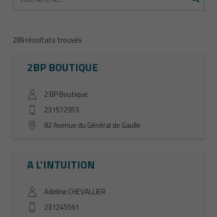
289
résultats trouvés
2BP BOUTIQUE
2 BP Boutique
231572953
82 Avenue du Général de Gaulle
A L’INTUITION
Adeline CHEVALLIER
231245561