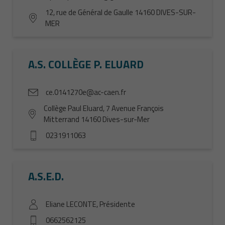
12, rue de Général de Gaulle 14160 DIVES-SUR-
MER
A.S. COLLÈGE P. ELUARD
ce.0141270e@ac-caen.fr
Collège Paul Eluard, 7 Avenue François
Mitterrand 14160 Dives-sur-Mer
0231911063
A.S.E.D.
Eliane LECONTE, Présidente
0662562125