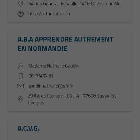
64 Rue Général de Gaulle, 14160 Dives-sur-Mer
http://a-l-intuition.fr
A.B.A APPRENDRE AUTREMENT
EN NORMANDIE
Madame Nathalie Gaudin
0617407461
gaudinnathalie@sfr.fr
29 AV. de l'Europe - Bât. A - 77600 Bussy-St-
Georges
A.C.V.G.