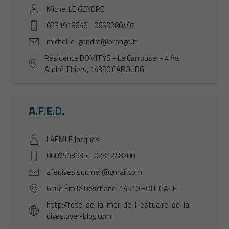
Michel LE GENDRE
0231918646
-
0659280497
michel.le-gendre@orange.fr
Résidence DOMITYS - Le Carrousel - 4 Av.
André Thiers, 14390 CABOURG
A.F.E.D.
LAEMLÉ Jacques
0607543935
-
0231248200
afedives.sur.mer@gmail.com
6 rue Émile Deschanel 14510 HOULGATE
http://fete-de-la-mer-de-l-estuaire-de-la-
dives.over-blog.com